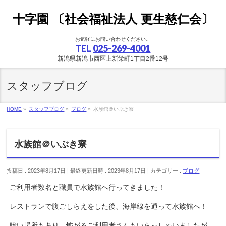
十字園 〔社会福祉法人 更生慈仁会〕
お気軽にお問い合わせください。
TEL
025-269-4001
新潟県新潟市西区上新栄町1丁目2番12号
スタッフブログ
HOME
»
スタッフブログ
»
ブログ
»
水族館＠いぶき寮
水族館＠いぶき寮
投稿日 : 2023年8月17日
最終更新日時 : 2023年8月17日
カテゴリー :
ブログ
ご利用者数名と職員で水族館へ行ってきました！
レストランで腹ごしらえをした後、海岸線を通って水族館へ！
暗い場所もあり、怖がるご利用者さんもいらっしゃいましたが、