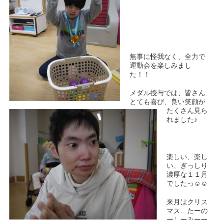
無事に怪我なく、全力で
運動会を楽しみまし
た！！
メダル授与では、皆さん
とても喜び、良い笑顔が
たくさん見ら
れました♪
楽しい、楽し
い、ぎっしり
濃厚な１１月
でしたっ☺☺
来月はクリス
マス…たーの
ーしーみーー