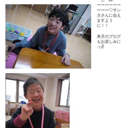
ーーーーーー
ーーー♡サン
タさんに会え
ますよう
に！！
来月のブログ
もお楽しみに
っ✌