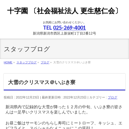
十字園 〔社会福祉法人 更生慈仁会〕
お気軽にお問い合わせください。
TEL
025-269-4001
新潟県新潟市西区上新栄町1丁目2番12号
スタッフブログ
HOME
»
スタッフブログ
»
ブログ
»
大雪のクリスマス＠いぶき寮
大雪のクリスマス＠いぶき寮
投稿日 : 2022年12月23日
最終更新日時 : 2022年12月23日
カテゴリー :
ブログ
新潟県内で記録的な大雪が降った１２月の中旬、いぶき寮の皆さ
んは一足早いクリスマスを楽しんでいました。
お昼ご飯はサーモンのちらし寿司にミートローフ、キッシュ、エ
ビフライと、スペシャルなメニューにこの笑顔！