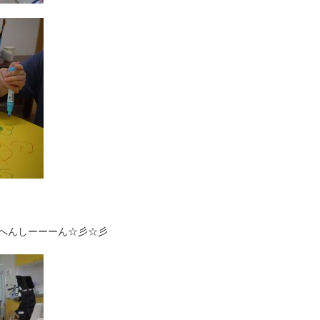
へんしーーーん☆彡☆彡